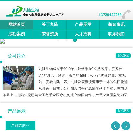
13720022769
网站首页
关于九陆
产品展示
新闻资讯
成功案例
荣誉资质
人才招聘
联系我们
公司简介
MORE
九陆生物成立于2010年，始终秉持"立足医疗，服务社
会"的理念，经过十余年的深耕，公司已构建起集北京九
陆、安徽九陆、四川九陆及安徽沃源康于一体的集团化运
营体系。目前，公司研发与生产总部坐落于合肥。在市场
布局上，九陆生物已与全国数千家医疗机构建立稳固合作，产品深度覆盖院内医
疗、三终端检测、居家医疗及宠物医疗等多元领域，构建了多方位的健康检测生
态圈。公司产品矩阵涵盖全自动微量元素分析仪、全自动维生素分
产品展示
MORE
产品类别>>