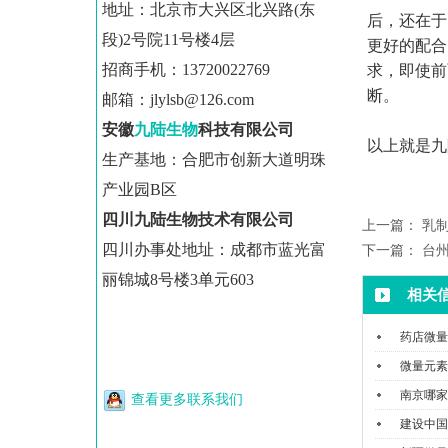
地址：
北京市大兴区北兴路(东
后，还在于
段)2号院11号楼4层
更好的配合
招商手机：13720022769
求，即使前
断。
邮箱：jlylsb@126.com
安徽
九陆生物
科
技有限公司
以上就是九
生产基地：合肥市创新大道明珠
产业园B区
四川九陆生物技术有限公司
上一篇：
乳
四川办事处地址：成都市蓝光富
下一篇：
台
丽锦城8号楼3单元603
相关
药店微量
微量元素
南京哪家
查看更多联系我们
建设中国