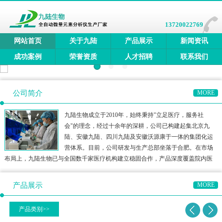
13720022769
网站首页
关于九陆
产品展示
新闻资讯
成功案例
荣誉资质
人才招聘
联系我们
公司简介
MORE
九陆生物成立于2010年，始终秉持"立足医疗，服务社
会"的理念，经过十余年的深耕，公司已构建起集北京九
陆、安徽九陆、四川九陆及安徽沃源康于一体的集团化运
营体系。目前，公司研发与生产总部坐落于合肥。在市场
布局上，九陆生物已与全国数千家医疗机构建立稳固合作，产品深度覆盖院内医
疗、三终端检测、居家医疗及宠物医疗等多元领域，构建了多方位的健康检测生
态圈。公司产品矩阵涵盖全自动微量元素分析仪、全自动维生素分
产品展示
MORE
产品类别>>