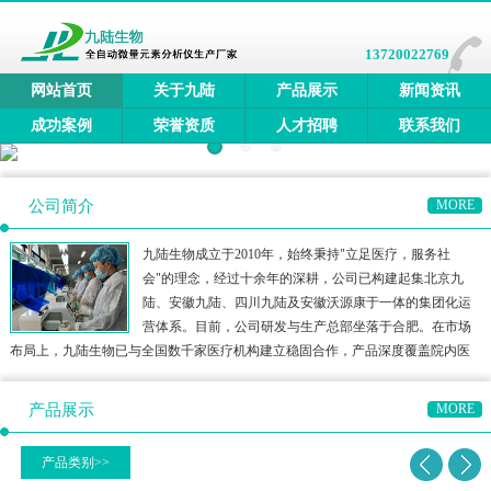
13720022769
网站首页
关于九陆
产品展示
新闻资讯
成功案例
荣誉资质
人才招聘
联系我们
公司简介
MORE
九陆生物成立于2010年，始终秉持"立足医疗，服务社
会"的理念，经过十余年的深耕，公司已构建起集北京九
陆、安徽九陆、四川九陆及安徽沃源康于一体的集团化运
营体系。目前，公司研发与生产总部坐落于合肥。在市场
布局上，九陆生物已与全国数千家医疗机构建立稳固合作，产品深度覆盖院内医
疗、三终端检测、居家医疗及宠物医疗等多元领域，构建了多方位的健康检测生
态圈。公司产品矩阵涵盖全自动微量元素分析仪、全自动维生素分
产品展示
MORE
产品类别>>