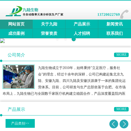
13720022769
网站首页
关于九陆
产品展示
新闻资讯
成功案例
荣誉资质
人才招聘
联系我们
公司简介
MORE
九陆生物成立于2010年，始终秉持"立足医疗，服务社
会"的理念，经过十余年的深耕，公司已构建起集北京九
陆、安徽九陆、四川九陆及安徽沃源康于一体的集团化运
营体系。目前，公司研发与生产总部坐落于合肥。在市场
布局上，九陆生物已与全国数千家医疗机构建立稳固合作，产品深度覆盖院内医
疗、三终端检测、居家医疗及宠物医疗等多元领域，构建了多方位的健康检测生
态圈。公司产品矩阵涵盖全自动微量元素分析仪、全自动维生素分
产品展示
MORE
产品类别>>