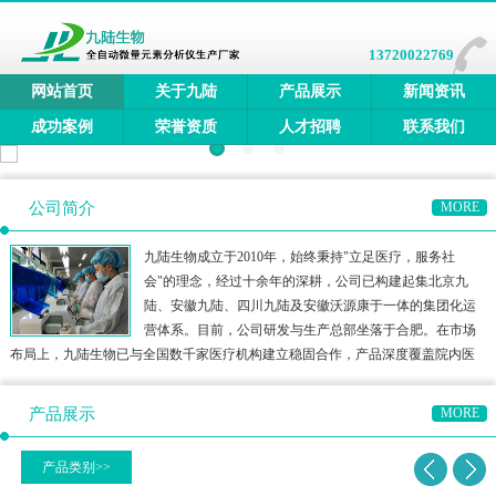
13720022769
网站首页
关于九陆
产品展示
新闻资讯
成功案例
荣誉资质
人才招聘
联系我们
公司简介
MORE
九陆生物成立于2010年，始终秉持"立足医疗，服务社
会"的理念，经过十余年的深耕，公司已构建起集北京九
陆、安徽九陆、四川九陆及安徽沃源康于一体的集团化运
营体系。目前，公司研发与生产总部坐落于合肥。在市场
布局上，九陆生物已与全国数千家医疗机构建立稳固合作，产品深度覆盖院内医
疗、三终端检测、居家医疗及宠物医疗等多元领域，构建了多方位的健康检测生
态圈。公司产品矩阵涵盖全自动微量元素分析仪、全自动维生素分
产品展示
MORE
产品类别>>