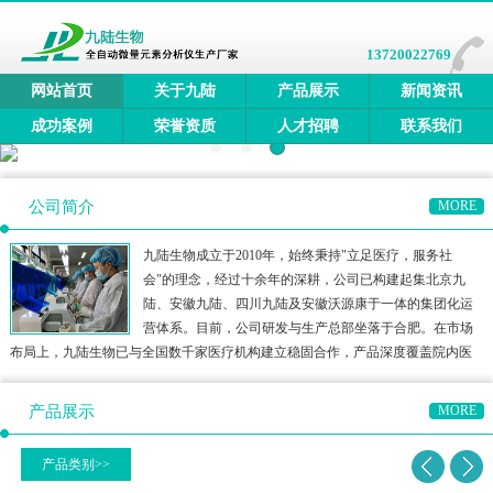
13720022769
网站首页
关于九陆
产品展示
新闻资讯
成功案例
荣誉资质
人才招聘
联系我们
公司简介
MORE
九陆生物成立于2010年，始终秉持"立足医疗，服务社
会"的理念，经过十余年的深耕，公司已构建起集北京九
陆、安徽九陆、四川九陆及安徽沃源康于一体的集团化运
营体系。目前，公司研发与生产总部坐落于合肥。在市场
布局上，九陆生物已与全国数千家医疗机构建立稳固合作，产品深度覆盖院内医
疗、三终端检测、居家医疗及宠物医疗等多元领域，构建了多方位的健康检测生
态圈。公司产品矩阵涵盖全自动微量元素分析仪、全自动维生素分
产品展示
MORE
产品类别>>