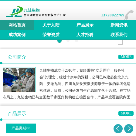
13720022769
网站首页
关于九陆
产品展示
新闻资讯
成功案例
荣誉资质
人才招聘
联系我们
公司简介
MORE
九陆生物成立于2010年，始终秉持"立足医疗，服务社
会"的理念，经过十余年的深耕，公司已构建起集北京九
陆、安徽九陆、四川九陆及安徽沃源康于一体的集团化运
营体系。目前，公司研发与生产总部坐落于合肥。在市场
布局上，九陆生物已与全国数千家医疗机构建立稳固合作，产品深度覆盖院内医
疗、三终端检测、居家医疗及宠物医疗等多元领域，构建了多方位的健康检测生
态圈。公司产品矩阵涵盖全自动微量元素分析仪、全自动维生素分
产品展示
MORE
产品类别>>