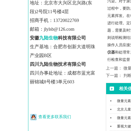
污染。对于尿
地址：
北京市大兴区北兴路(东
过程中，要防
段)2号院11号楼4层
元素挥发。在
招商手机：13720022769
进行处理。定
邮箱：jlylsb@126.com
题，需要及时
安徽
九陆生物
科
技有限公司
则说明检测结
操作人员应接
生产基地：合肥市创新大道明珠
仪器
和处理常
产业园B区
行检查和监督
四川九陆生物技术有限公司
上一篇：
微
四川办事处地址：成都市蓝光富
下一篇：
判
丽锦城8号楼3单元603
相关
微量元素
北京儿童
查看更多联系我们
微量元素
重视大健