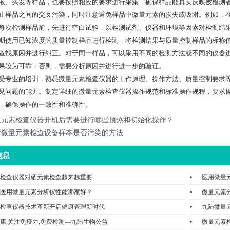
液、头发等样品，也要按照相应的要求进行采集，确保样品能真实反映被检测
止样品之间的交叉污染，同时注意避免样品中微量元素的损失或吸附。例如，
每次检测样品前，先进行空白试验，以检测试剂、仪器和环境等因素对检测结
期使用已知浓度的质量控制样品进行检测，将检测结果与质量控制样品的标称
查找原因并进行纠正。对于同一样品，可以采用不同的检测方法或不同的仪器
果较为可靠；否则，需要分析原因并进行进一步的验证。
受专业的培训，熟悉微量元素检查仪器的工作原理、操作方法、质量控制要求
见问题的能力。制定详细的微量元素检查仪器操作规范和标准操作规程，要求
，确保操作的一致性和准确性。
量元素检查仪器开机后需要进行哪些预热和初始化操作？
断微量元素检查设备样本是否污染的方法
信息
检查仪器对硒元素检查越来越重要
医用微量
医用微量元素分析仪性能哪家好？
微量元素
检查仪器技术革新开启健康管理新时代
九陆微量
康,关注免疫力,免费检测—九陆生物公益
微量元素