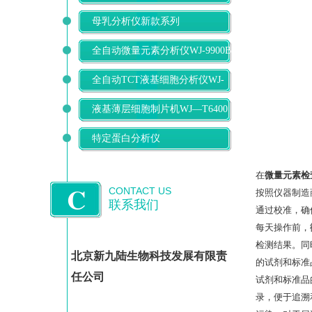
母乳分析仪新款系列
全自动微量元素分析仪WJ-9900B
全自动TCT液基细胞分析仪WJ-
T500
液基薄层细胞制片机WJ—T6400
特定蛋白分析仪
在
微量元素检
C
CONTACT US
按照仪器制造
联系我们
通过校准，确
每天操作前，
检测结果。同
北京新九陆生物科技发展有限责
的试剂和标准
任公司
试剂和标准品
录，便于追溯