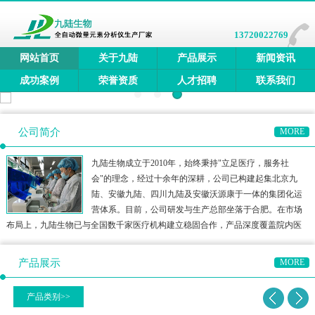
13720022769
网站首页
关于九陆
产品展示
新闻资讯
成功案例
荣誉资质
人才招聘
联系我们
公司简介
MORE
九陆生物成立于2010年，始终秉持"立足医疗，服务社
会"的理念，经过十余年的深耕，公司已构建起集北京九
陆、安徽九陆、四川九陆及安徽沃源康于一体的集团化运
营体系。目前，公司研发与生产总部坐落于合肥。在市场
布局上，九陆生物已与全国数千家医疗机构建立稳固合作，产品深度覆盖院内医
疗、三终端检测、居家医疗及宠物医疗等多元领域，构建了多方位的健康检测生
态圈。公司产品矩阵涵盖全自动微量元素分析仪、全自动维生素分
产品展示
MORE
产品类别>>