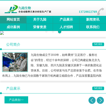
13720022769
网站首页
关于九陆
产品展示
新闻资讯
成功案例
荣誉资质
人才招聘
联系我们
公司简介
MORE
九陆生物成立于2010年，始终秉持"立足医疗，服务社
会"的理念，经过十余年的深耕，公司已构建起集北京九
陆、安徽九陆、四川九陆及安徽沃源康于一体的集团化运
营体系。目前，公司研发与生产总部坐落于合肥。在市场
布局上，九陆生物已与全国数千家医疗机构建立稳固合作，产品深度覆盖院内医
疗、三终端检测、居家医疗及宠物医疗等多元领域，构建了多方位的健康检测生
态圈。公司产品矩阵涵盖全自动微量元素分析仪、全自动维生素分
产品展示
MORE
产品类别>>